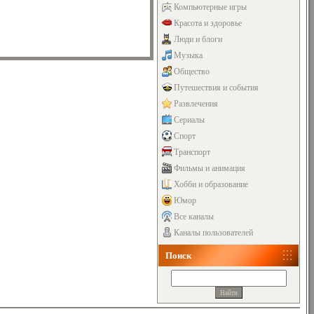
Компьютерные игры
Красота и здоровье
Люди и блоги
Музыка
Общество
Путешествия и события
Развлечения
Сериалы
Спорт
Транспорт
Фильмы и анимация
Хобби и образование
Юмор
Все каналы
Каналы пользователей
Поиск