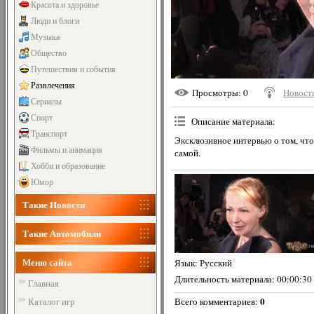
Красота и здоровье
Люди и блоги
Музыка
Общество
Путешествия и события
Развлечения
Просмотры
: 0
Новости
Сериалы
Спорт
Описание материала
:
Транспорт
Эксклюзивное интервью о том, что
Фильмы и анимация
самой.
Хобби и образование
Юмор
Такие Новости
Такие Автомобили
Меню сайта
Язык
: Русский
Длительность материала
: 00:00:30
Главная
0
Всего комментариев
:
Каталог игр