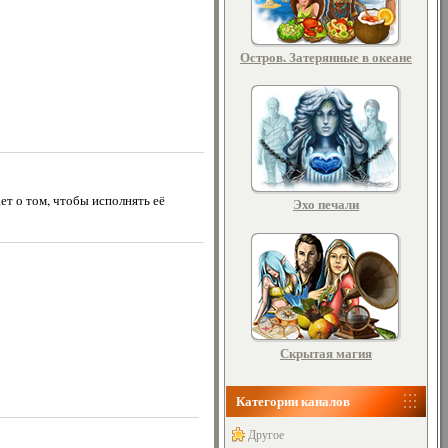
Остров. Затерянные в океане
ет о том, чтобы исполнять её
Эхо печали
Скрытая магия
Категории каналов
Другое