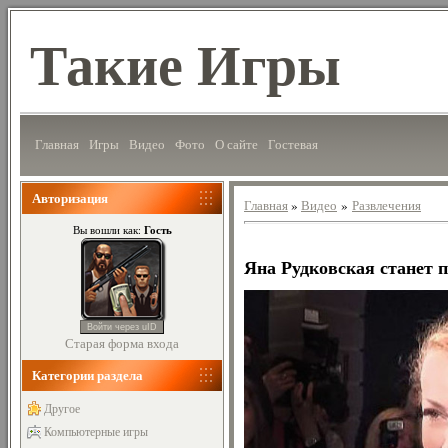
Такие Игры
Главная
Игры
Видео
Фото
О сайте
Гостевая
Авторизация
Главная
»
Видео
»
Развлечения
Гость
Вы вошли как:
Яна Рудковская станет 
Войти через uID
Старая форма входа
Категории раздела
Другое
Компьютерные игры