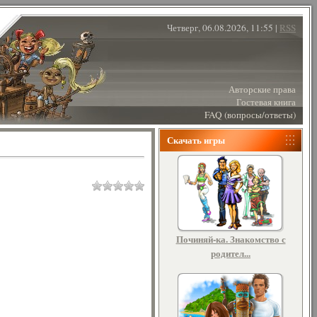
Четверг, 06.08.2026, 11:55 |
RSS
Авторские права
Гостевая книга
FAQ (вопросы/ответы)
Скачать игры
Починяй-ка. Знакомство с
родител...