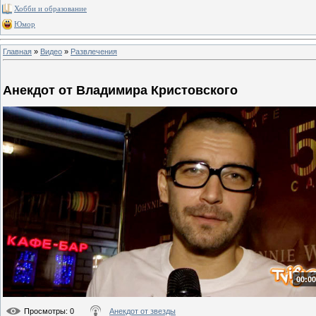
Хобби и образование
Юмор
Главная
»
Видео
»
Развлечения
Анекдот от Владимира Кристовского
00:00
Просмотры
: 0
Анекдот от звезды