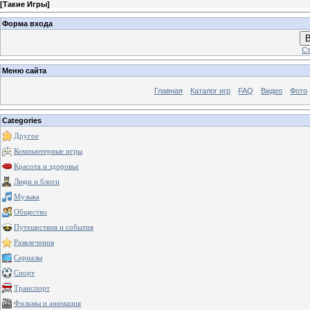
[
Такие Игры
]
Форма входа
В
Ст
Меню сайта
Главная
Каталог игр
FAQ
Видео
Фото
Categories
Другое
Компьютерные игры
Красота и здоровье
Люди и блоги
Музыка
Общество
Путешествия и события
Развлечения
Сериалы
Спорт
Транспорт
Фильмы и анимация