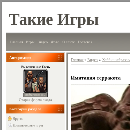
Такие Игры
Главная
Игры
Видео
Фото
О сайте
Гостевая
Авторизация
Главная
»
Видео
»
Хобби и образов
Гость
Вы вошли как:
Имитация терракота
Войти через uID
Старая форма входа
Категории раздела
Другое
Компьютерные игры