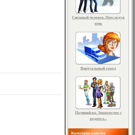
Снежный человек. Преследуя
тень
Виртуальный город
Починяй-ка. Знакомство с
родител...
Категории каналов