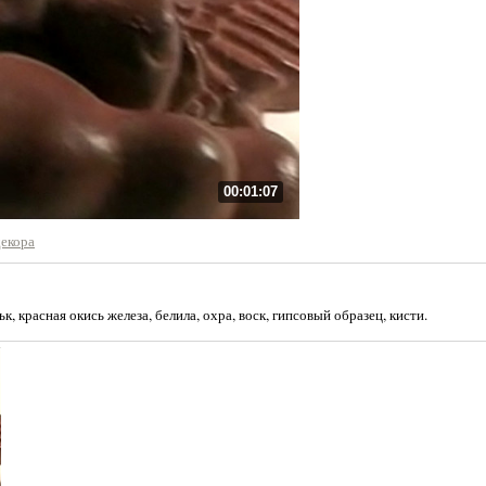
00:01:07
декора
к, красная окись железа, белила, охра, воск, гипсовый образец, кисти.