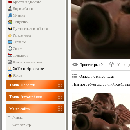
Красота и здоровье
Люди и блоги
Музыка
Общество
Путешествия и события
Развлечения
Сериалы
Спорт
Транспорт
Фильмы и анимация
Просмотры
: 0
Уроки 
Хобби и образование
Юмор
Описание материала
:
Нам потребуется:горячий клей, таль
Такие Новости
Такие Автомобили
Меню сайта
Главная
Каталог игр